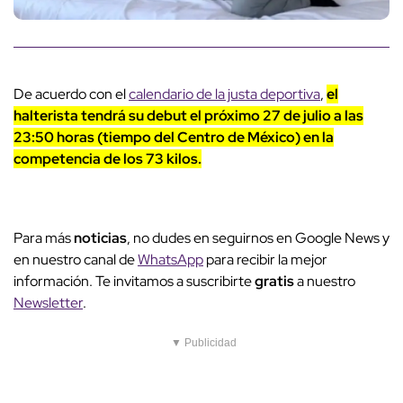
De acuerdo con el
calendario de la justa deportiva
,
el
halterista tendrá su debut el próximo 27 de julio a las
23:50 horas (tiempo del Centro de México) en la
competencia de los 73 kilos.
Para más
noticias
, no dudes en seguirnos en Google News y
en nuestro canal de
WhatsApp
para recibir la mejor
información. Te invitamos a suscribirte
gratis
a nuestro
Newsletter
.
▼ Publicidad