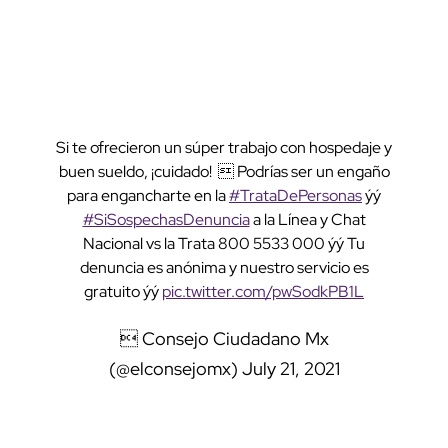
Si te ofrecieron un súper trabajo con hospedaje y
buen sueldo, ¡cuidado!  Podrías ser un engaño
para engancharte en la
#TrataDePersonas
ýý
#SiSospechasDenuncia
a la Línea y Chat
Nacional vs la Trata 800 5533 000 ýý Tu
denuncia es anónima y nuestro servicio es
gratuito ýý
pic.twitter.com/pwSodkPB1L
 Consejo Ciudadano Mx
(@elconsejomx)
July 21, 2021