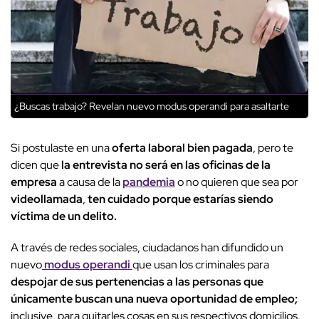
¿Buscas trabajo? Revelan nuevo modus operandi para asaltarte
Si postulaste en una
oferta laboral bien pagada
, pero te
dicen que
la entrevista no será en las oficinas de la
empresa
a causa de la
pandemia
o no quieren que sea por
videollamada
,
ten cuidado porque estarías siendo
víctima de un delito.
A través de redes sociales, ciudadanos han difundido un
nuevo
modus operandi
que usan los criminales para
despojar de sus pertenencias a las personas que
únicamente buscan una nueva oportunidad de empleo;
inclusive, para quitarles cosas en sus respectivos domicilios.