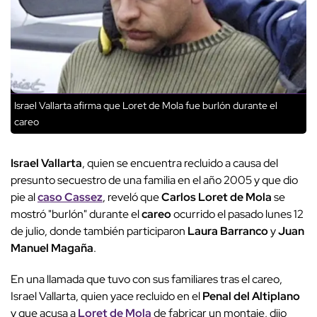
Israel Vallarta afirma que Loret de Mola fue burlón durante el
careo
Israel Vallarta
, quien se encuentra recluido a causa del
presunto secuestro de una familia en el año 2005 y que dio
pie al
caso Cassez
, reveló que
Carlos Loret de Mola
se
mostró "burlón" durante el
careo
ocurrido el pasado lunes 12
de julio, donde también participaron
Laura Barranco
y
Juan
Manuel Magaña
.
En una llamada que tuvo con sus familiares tras el careo,
Israel Vallarta, quien yace recluido en el
Penal del Altiplano
y que acusa a
Loret de Mola
de fabricar un montaje, dijo