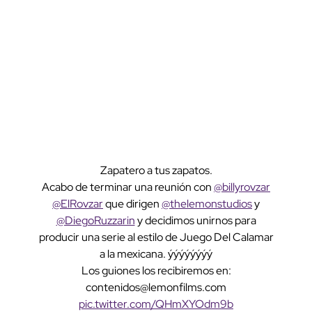
Zapatero a tus zapatos.
Acabo de terminar una reunión con
@billyrovzar
@ElRovzar
que dirigen
@thelemonstudios
y
@DiegoRuzzarin
y decidimos unirnos para
producir una serie al estilo de Juego Del Calamar
a la mexicana. ýýýýýýýý
Los guiones los recibiremos en:
contenidos@lemonfilms.com
pic.twitter.com/QHmXYOdm9b