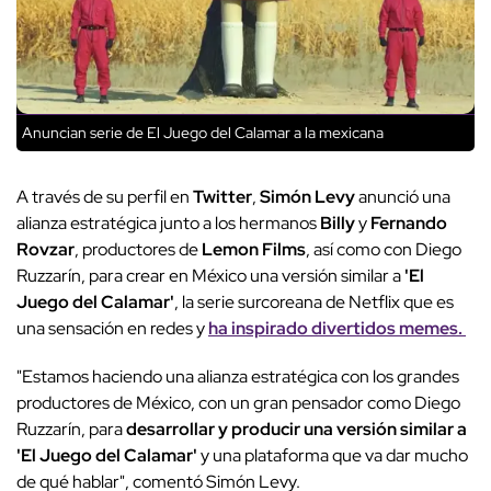
Anuncian serie de El Juego del Calamar a la mexicana
A través de su perfil en
Twitter
,
Simón Levy
anunció una
alianza estratégica junto a los hermanos
Billy
y
Fernando
Rovzar
, productores de
Lemon Films
, así como con Diego
Ruzzarín, para crear en México una versión similar a
'El
Juego del Calamar'
, la serie surcoreana de Netflix que es
una sensación en redes y
ha inspirado divertidos memes.
"Estamos haciendo una alianza estratégica con los grandes
productores de México, con un gran pensador como Diego
Ruzzarín, para
desarrollar y producir una versión similar a
'El Juego del Calamar'
y una plataforma que va dar mucho
de qué hablar", comentó Simón Levy.