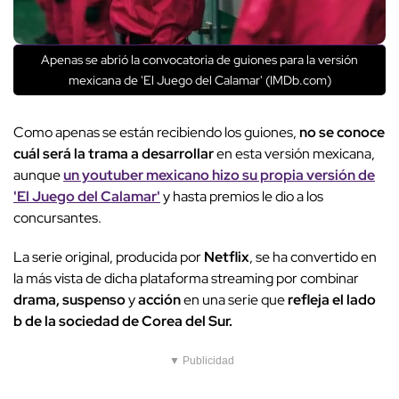
Apenas se abrió la convocatoria de guiones para la versión
mexicana de 'El Juego del Calamar' (IMDb.com)
Como apenas se están recibiendo los guiones,
no se conoce
cuál será la trama a desarrollar
en esta versión mexicana,
aunque
un youtuber mexicano hizo su propia versión de
'El Juego del Calamar'
y hasta premios le dio a los
concursantes.
La serie original, producida por
Netflix
, se ha convertido en
la más vista de dicha plataforma streaming por combinar
drama, suspenso
y
acción
en una serie que
refleja el lado
b de la sociedad de Corea del Sur.
▼ Publicidad