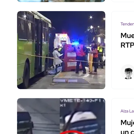
Tenden
Mue
RTP
Alza La
Muj
un 