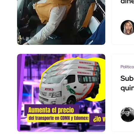
din
Polític
Sub
qui