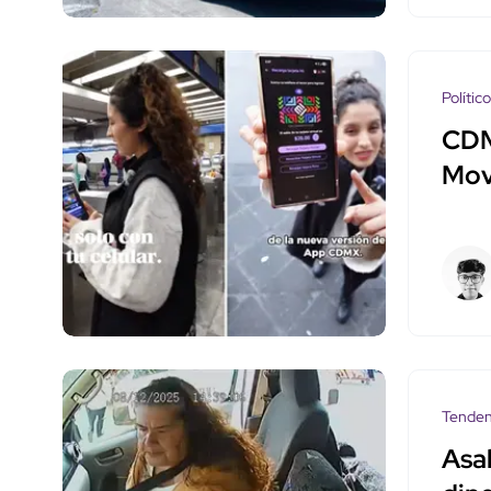
Polític
CDMX
Mov
Tenden
Asal