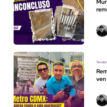
Mun
rem
Tenden
Rem
ven