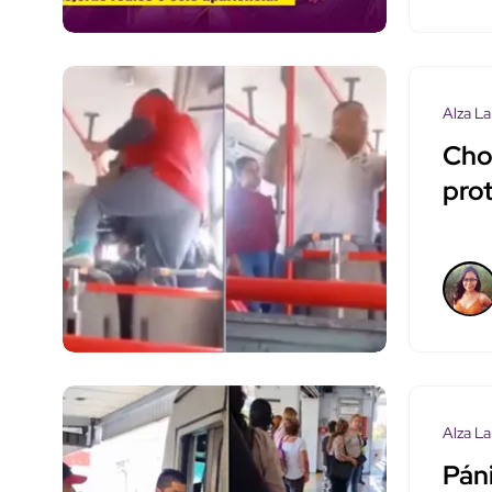
Alza La
Cho
pro
Alza La
Pán