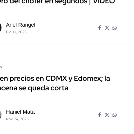
ero del chofer en segundos | VIDEO
Anel Rangel
Dic. 10, 2025
os
en precios en CDMX y Edomex; la
ncena se queda corta
Haniel Mata
Nov. 24, 2025