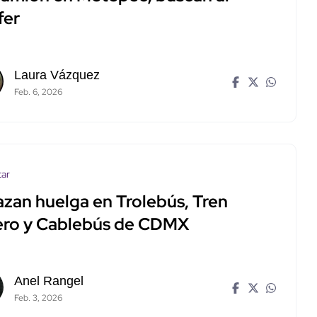
fer
Laura Vázquez
Feb. 6, 2026
tar
azan huelga en Trolebús, Tren
ero y Cablebús de CDMX
Anel Rangel
Feb. 3, 2026