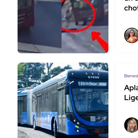
cho
Bienes
Apl
Lig