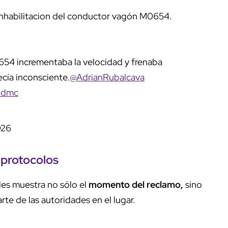
 inhabilitacion del conductor vagón M0654.
654 incrementaba la velocidad y frenaba
cía inconsciente.
@AdrianRubalcava
Odmc
026
 protocolos
les muestra no sólo el
momento del reclamo,
sino
rte de las autoridades en el lugar.