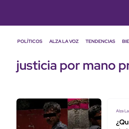
POLÍTICOS
ALZA LA VOZ
TENDENCIAS
BI
justicia por mano p
Alza La
¿Qu