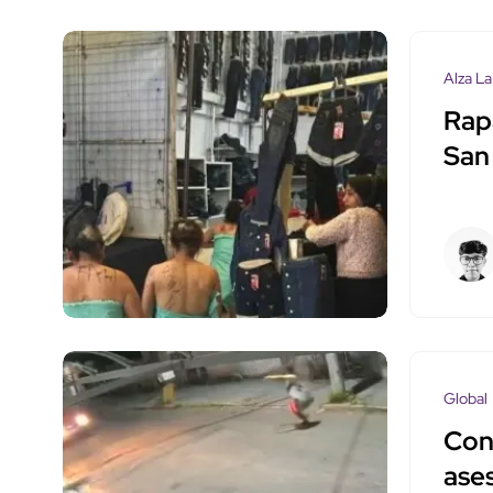
Alza La
Rap
San
Global
Con
ases