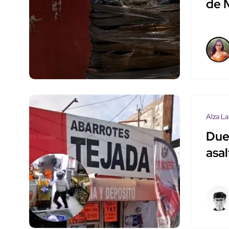
de M
Alza La
Due
asal