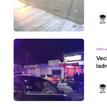
Alza La
Vec
lad