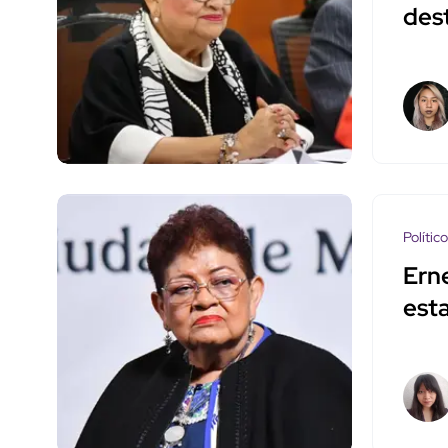
dest
Polític
Ern
est