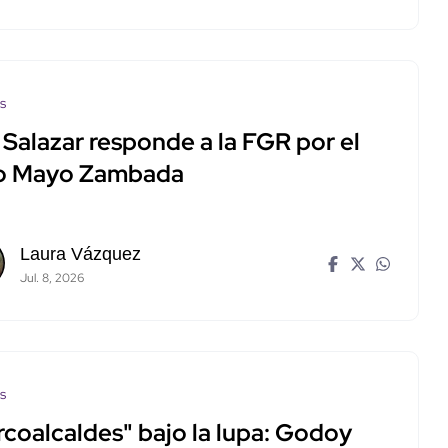
os
Salazar responde a la FGR por el
o Mayo Zambada
Laura Vázquez
Jul. 8, 2026
os
rcoalcaldes" bajo la lupa: Godoy