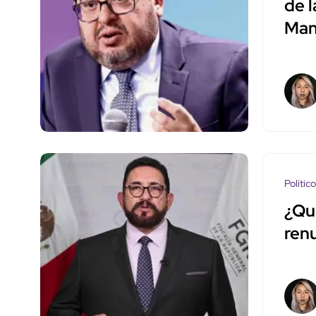
de l
Man
Polític
¿Qui
ren