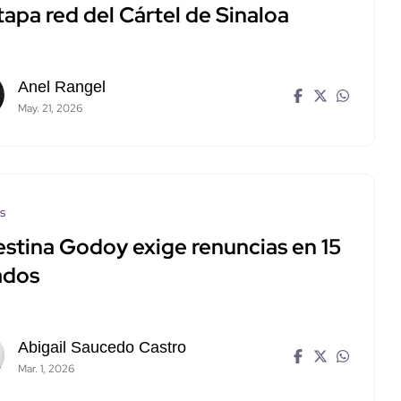
apa red del Cártel de Sinaloa
Anel Rangel
May. 21, 2026
os
estina Godoy exige renuncias en 15
ados
Abigail Saucedo Castro
Mar. 1, 2026