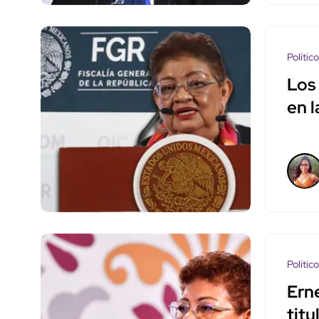
Polític
Los
en l
Polític
Ern
titu