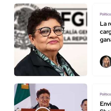
Polític
La 
car
gan
Polític
Enví