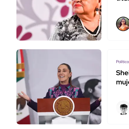
Polític
She
muje