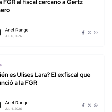
a FGR al fiscal cercano a Gertz
ero
Anel Rangel
Jul. 16, 2026
os
én es Ulises Lara? El exfiscal que
unció a la FGR
Anel Rangel
Jul. 14, 2026