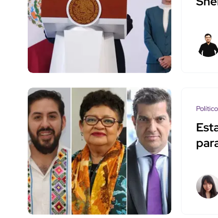
She
Polític
Esta
par