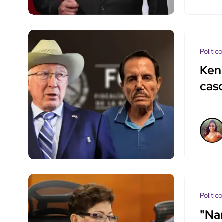
Polític
Ken 
cas
Polític
"Na