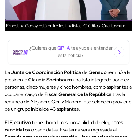
Ernestina Godoy está entre los finalistas.
Créditos: Cuartoscuro.
¿Quieres que
QP IA
te ayude a entender
esta noticia?
La
Junta de Coordinación Política
del
Senado
remitió a la
presidenta
Claudia Sheinbaum
una lista integrada por diez
personas, cinco mujeres y cinco hombres, como aspirantes a
ocupar el cargo de
Fiscal General de la República
tras la
renuncia de Alejandro Gertz Manero. Esa selección proviene
de un grupo inicial de 43 aspirantes.
El
Ejecutivo
tiene ahora la responsabilidad de elegir
tres
candidatos
o candidatas. Esa terna será regresada al