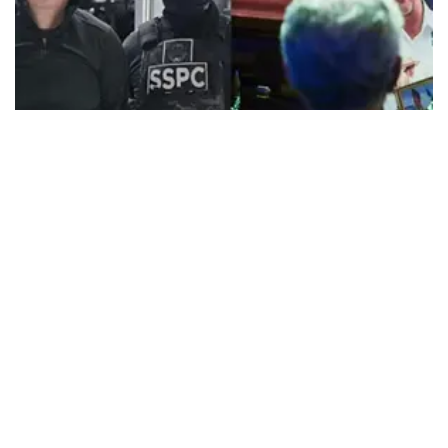
Tendencias
La operación que mató a Carlos
Manzo: halcones, mensajes de
WhatsApp y un mando criminal
Laura Vázquez
Nov. 20, 2025