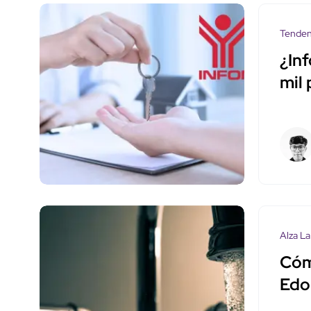
Tenden
¿In
mil
Alza La
Cóm
Edo