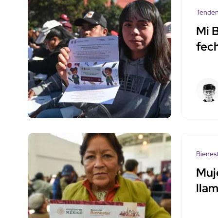
Tenden
Mi 
fec
Bienes
Muje
lla