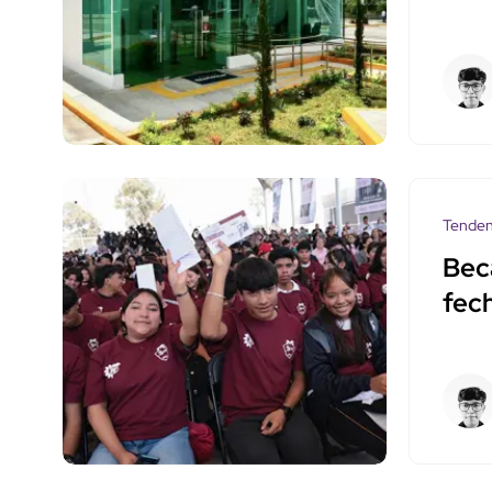
Tenden
Bec
fec