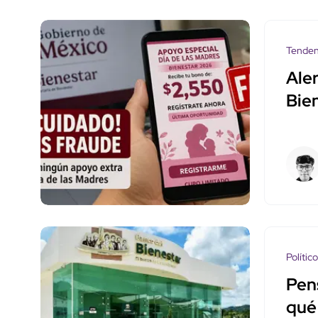
Tenden
Aler
Bie
Polític
Pen
qué