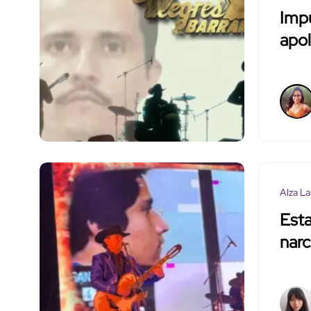
Impu
apol
Alza La
Esta
narc