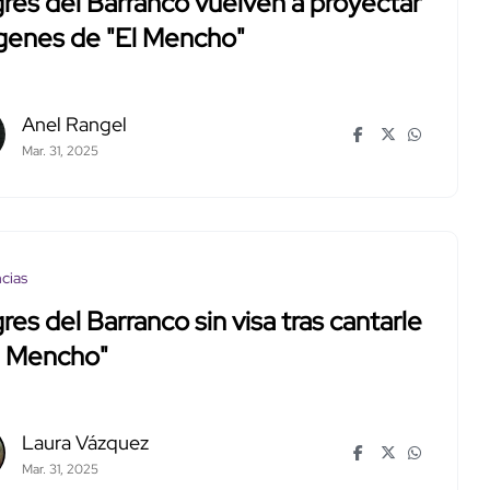
res del Barranco vuelven a proyectar
genes de "El Mencho"
Anel Rangel
Mar. 31, 2025
cias
res del Barranco sin visa tras cantarle
l Mencho"
Laura Vázquez
Mar. 31, 2025