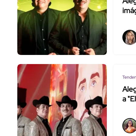
Aleg
imá
Tenden
Aleg
a "E