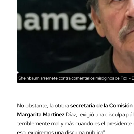
Sheinbaum arremete contra comentarios misóginos de Fox - E
No obstante, la otrora
secretaria de la Comisió
Margarita Martínez
Díaz, exigió una disculpa púb
terriblemente mal y más cuando es el presidente 
eso, exigiremos una disculpa pública".