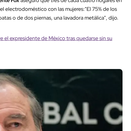
ente Fox
aseguró que tres de cada cuatro hogares en
l electrodoméstico con las mujeres:"El 75% de los
atas o de dos piernas, una lavadora metálica", dijo.
e el expresidente de México tras quedarse sin su