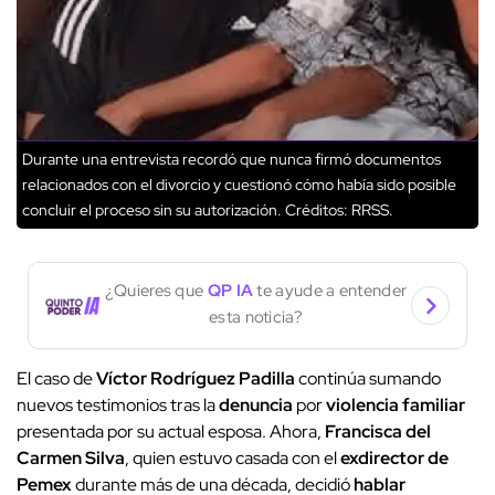
Durante una entrevista recordó que nunca firmó documentos
relacionados con el divorcio y cuestionó cómo había sido posible
concluir el proceso sin su autorización.
Créditos: RRSS.
¿Quieres que
QP IA
te ayude a entender
esta noticia?
El caso de
Víctor Rodríguez Padilla
continúa sumando
nuevos testimonios tras la
denuncia
por
violencia familiar
presentada por su actual esposa. Ahora,
Francisca del
Carmen Silva
, quien estuvo casada con el
exdirector de
Pemex
durante más de una década, decidió
hablar