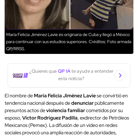
María Felicia Jiménez Lavie es originaria de Cuba y llegó a México
para continuar con sus estudios superiores.
Créditos: Foto armada
QP/RRSS.
¿Quieres que
QP IA
te ayude a entender
esta noticia?
El nombre de
María Felicia Jiménez Lavie
se convirtió en
tendencia nacional después de
denunciar
públicamente
presuntos actos de
violencia familiar
cometidos por su
esposo,
Víctor Rodríguez Padilla
, exdirector de Petróleos
Mexicanos (Pemex). La difusión de un video en redes
sociales provocó una amplia reacción de autoridades,