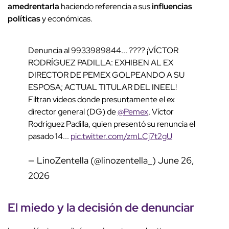
amedrentarla
haciendo referencia a sus
influencias
políticas
y económicas.
Denuncia al 9933989844... ???? ¡VÍCTOR
RODRÍGUEZ PADILLA: EXHIBEN AL EX
DIRECTOR DE PEMEX GOLPEANDO A SU
ESPOSA; ACTUAL TITULAR DEL INEEL!
Filtran videos donde presuntamente el ex
director general (DG) de
@Pemex
, Víctor
Rodríguez Padilla, quien presentó su renuncia el
pasado 14...
pic.twitter.com/zmLCj7t2gU
— LinoZentella (@linozentella_)
June 26,
2026
El
miedo
y la decisión de
denunciar