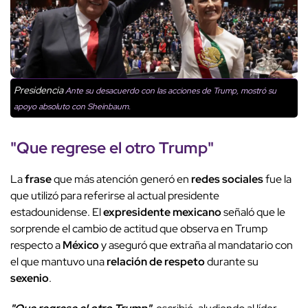
Presidencia
Ante su desacuerdo con las acciones de Trump, mostró su
apoyo absoluto con Sheinbaum.
"
Que regrese el otro Trump
"
La
frase
que más atención generó en
redes sociales
fue la
que utilizó para referirse al actual presidente
estadounidense. El
expresidente mexicano
señaló que le
sorprende el cambio de actitud que observa en Trump
respecto a
México
y aseguró que extraña al mandatario con
el que mantuvo una
relación de respeto
durante su
sexenio
.