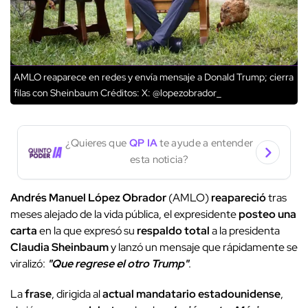
AMLO reaparece en redes y envía mensaje a Donald Trump; cierra
filas con Sheinbaum
Créditos: X: @lopezobrador_
¿Quieres que
QP IA
te ayude a entender
esta noticia?
Andrés Manuel López Obrador
(AMLO)
reapareció
tras
meses alejado de la vida pública, el expresidente
posteo una
carta
en la que expresó su
respaldo total
a la presidenta
Claudia Sheinbaum
y lanzó un mensaje que rápidamente se
viralizó:
"Que regrese el otro Trump"
.
La
frase
, dirigida al
actual mandatario estadounidense
,