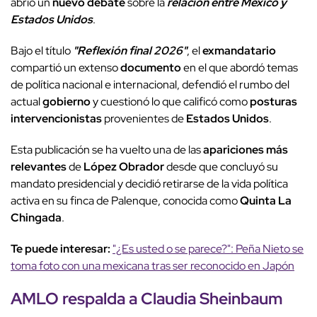
abrió un
nuevo debate
sobre la
relación entre México y
Estados Unidos
.
Bajo el título
"Reflexión final 2026"
, el
exmandatario
compartió un extenso
documento
en el que abordó temas
de política nacional e internacional, defendió el rumbo del
actual
gobierno
y cuestionó lo que calificó como
posturas
intervencionistas
provenientes de
Estados Unidos
.
Esta publicación se ha vuelto una de las
apariciones más
relevantes
de
López Obrador
desde que concluyó su
mandato presidencial y decidió retirarse de la vida política
activa en su finca de Palenque, conocida como
Quinta La
Chingada
.
Te puede interesar:
"¿Es usted o se parece?": Peña Nieto se
toma foto con una mexicana tras ser reconocido en Japón
AMLO respalda a
Claudia Sheinbaum