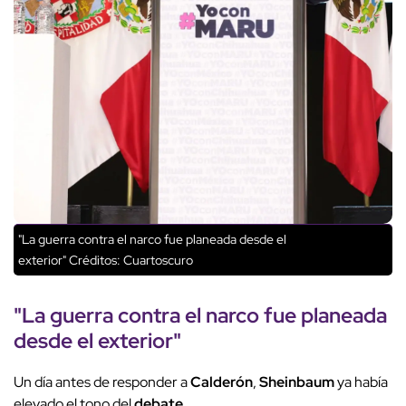
"La guerra contra el narco fue planeada desde el
exterior"
Créditos: Cuartoscuro
"La
guerra contra el narco
fue
planeada
desde el exterior
"
Un día antes de responder a
Calderón
,
Sheinbaum
ya había
elevado el tono del
debate
.