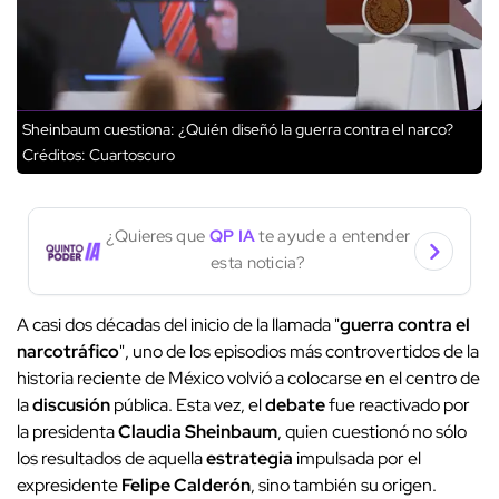
Sheinbaum cuestiona: ¿Quién diseñó la guerra contra el narco?
Créditos: Cuartoscuro
¿Quieres que
QP IA
te ayude a entender
esta noticia?
A casi dos décadas del inicio de la llamada "
guerra contra el
narcotráfico
", uno de los episodios más controvertidos de la
historia reciente de México volvió a colocarse en el centro de
la
discusión
pública. Esta vez, el
debate
fue reactivado por
la presidenta
Claudia Sheinbaum
, quien cuestionó no sólo
los resultados de aquella
estrategia
impulsada por el
expresidente
Felipe Calderón
, sino también su origen.