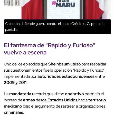
Calderón defiende guerra contra el narco
Créditos: Captura de
pantalla
El fantasma de "Rápido y Furioso"
vuelve a escena
Uno de los episodios que
Sheinbaum
utilizó para respaldar
sus cuestionamientos fue la operación "Rápido y Furioso",
implementada por
autoridades estadounidenses
entre
2009 y 2011
.
La
mandataria
recordó que dicho
operativo
permitió el
ingreso de
armas
desde
Estados Unidos
hacia
territorio
mexicano
bajo el argumento de rastrear a organizaciones
criminales
.