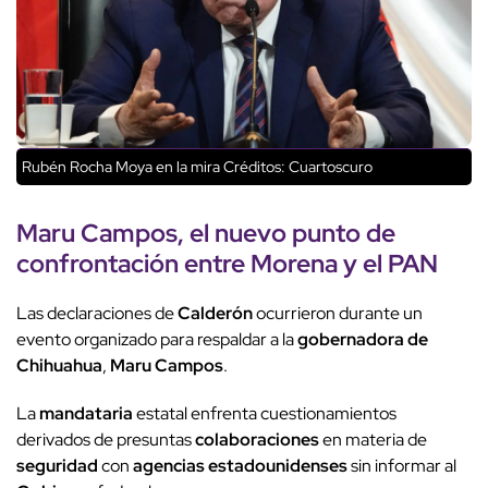
Rubén Rocha Moya en la mira
Créditos: Cuartoscuro
Maru Campos
, el nuevo punto de
confrontación entre
Morena
y el
PAN
Las declaraciones de
Calderón
ocurrieron durante un
evento organizado para respaldar a la
gobernadora de
Chihuahua
,
Maru Campos
.
La
mandataria
estatal enfrenta cuestionamientos
derivados de presuntas
colaboraciones
en materia de
seguridad
con
agencias estadounidenses
sin informar al