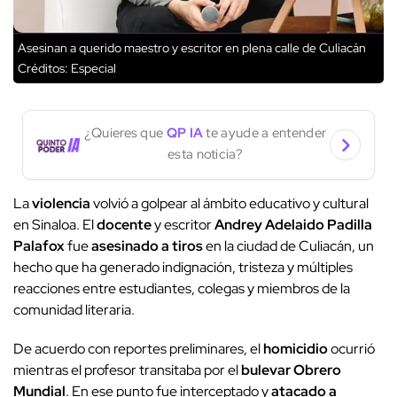
Asesinan a querido maestro y escritor en plena calle de Culiacán
Créditos: Especial
¿Quieres que
QP IA
te ayude a entender
esta noticia?
La
violencia
volvió a golpear al ámbito educativo y cultural
en Sinaloa. El
docente
y escritor
Andrey Adelaido Padilla
Palafox
fue
asesinado a tiros
en la ciudad de Culiacán, un
hecho que ha generado indignación, tristeza y múltiples
reacciones entre estudiantes, colegas y miembros de la
comunidad literaria.
De acuerdo con reportes preliminares, el
homicidio
ocurrió
mientras el profesor transitaba por el
bulevar Obrero
Mundial
. En ese punto fue interceptado y
atacado a