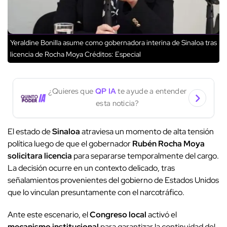
Yeraldine Bonilla asume como gobernadora interina de Sinaloa tras
licencia de Rocha Moya
Créditos: Especial
¿Quieres que
QP IA
te ayude a entender
esta noticia?
El estado de
Sinaloa
atraviesa un momento de alta tensión
política luego de que el gobernador
Rubén Rocha Moya
solicitara licencia
para separarse temporalmente del cargo.
La decisión ocurre en un contexto delicado, tras
señalamientos provenientes del gobierno de Estados Unidos
que lo vinculan presuntamente con el narcotráfico.
Ante este escenario, el
Congreso local
activó el
mecanismo institucional
para garantizar la continuidad del