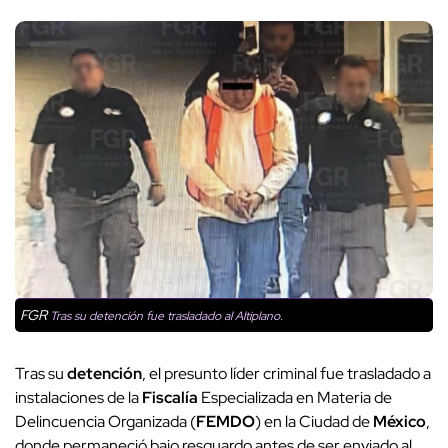
FGR
Tras su detención fue trasladado al Altiplano.
Tras su
detención
, el presunto líder criminal fue trasladado a
instalaciones de la
Fiscalía
Especializada en Materia de
Delincuencia Organizada (
FEMDO
) en la Ciudad de
México
,
donde permaneció bajo resguardo antes de ser enviado al