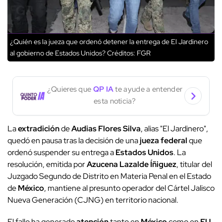
¿Quién es la jueza que ordenó detener la entrega de El Jardinero
al gobierno de Estados Unidos?
Créditos: FGR
¿Quieres que
QP IA
te ayude a entender
esta noticia?
La
extradición
de
Audias Flores Silva
, alias "El Jardinero",
quedó en pausa tras la decisión de una
jueza federal
que
ordenó suspender su entrega a
Estados Unidos
. La
resolución, emitida por
Azucena Lazalde Íñiguez
, titular del
Juzgado Segundo de Distrito en Materia Penal en el Estado
de
México
, mantiene al presunto operador del Cártel Jalisco
Nueva Generación (CJNG) en territorio nacional.
El fallo ha generado
atención
tanto en
México
como en
EU
,