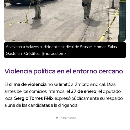
Asesinan a balazos al dirigente sindical de Stasac, Homar-Salas-
Gastélum
Créditos: @noroestemx
Violencia política
en el
entorno cercano
El
clima de violencia
no se limitó al ámbito sindical. Días
antes de los comicios internos, el
27 de enero
, el diputado
local
Sergio Torres Félix
expresó públicamente su respaldo
a una de las candidatas a la dirigencia.
▼ Publicidad