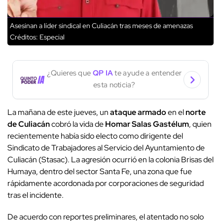
Asesinan a líder sindical en Culiacán tras meses de amenazas
Créditos: Especial
¿Quieres que
QP IA
te ayude a entender
esta noticia?
La mañana de este jueves, un
ataque armado
en el
norte
de Culiacán
cobró la vida de
Homar Salas Gastélum
, quien
recientemente había sido electo como dirigente del
Sindicato de Trabajadores al Servicio del Ayuntamiento de
Culiacán (Stasac). La agresión ocurrió en la colonia Brisas del
Humaya, dentro del sector Santa Fe, una zona que fue
rápidamente acordonada por corporaciones de seguridad
tras el incidente.
De acuerdo con reportes preliminares, el atentado no solo