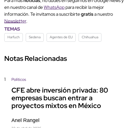
Para más
noticias
, no dudes en seguirnos en Google News y
en nuestro canal de
WhatsApp
para recibir la mejor
información. Te invitamos a suscribirte
gratis
a nuestro
Newsletter
.
TEMAS
Harfuch
Sedena
Agentes de EU
Chihuahua
Notas Relacionadas
1
Políticos
CFE abre inversión privada: 80
empresas buscan entrar a
proyectos mixtos en México
Anel Rangel