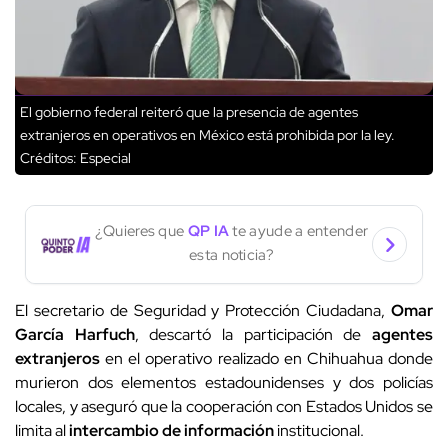
El gobierno federal reiteró que la presencia de agentes
extranjeros en operativos en México está prohibida por la ley.
Créditos: Especial
¿Quieres que
QP IA
te ayude a entender
esta noticia?
El secretario de Seguridad y Protección Ciudadana,
Omar
García Harfuch
, descartó la participación de
agentes
extranjeros
en el operativo realizado en Chihuahua donde
murieron dos elementos estadounidenses y dos policías
locales, y aseguró que la cooperación con Estados Unidos se
limita al
intercambio de información
institucional.