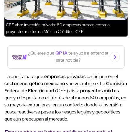
CFE abre inversión privada: 80 empresas buscan entrar a
proyectos mixtos en México
Créditos: CFE
¿Quieres que
QP IA
te ayude a entender
esta noticia?
La puerta para que
empresas privadas
participen en el
sector energético mexicano
vuelve a abrirse. La
Comisión
Federal de Electricidad
(CFE) alista
proyectos mixtos
que ya despertaron el interés de al menos 80 compañías, en
su mayoría extranjeras, en un contexto donde la inversión
busca reactivarse pese a los riesgos legales y geopolíticos
que aún preocupan al mercado.