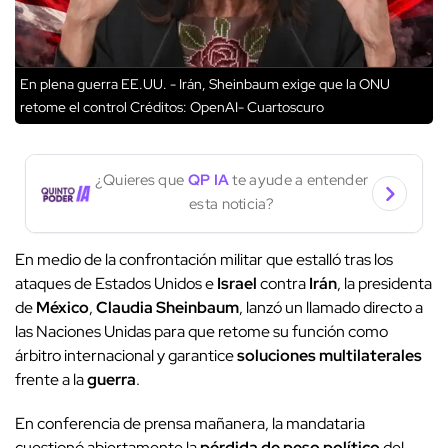
En plena guerra EE.UU. - Irán, Sheinbaum exige que la ONU
retome el control
Créditos: OpenAI- Cuartoscuro
¿Quieres que
QP IA
te ayude a entender
esta noticia?
En medio de la confrontación militar que estalló tras los
ataques de Estados Unidos e
Israel
contra
Irán
, la presidenta
de
México
,
Claudia Sheinbaum
, lanzó un llamado directo a
las Naciones Unidas para que retome su función como
árbitro internacional y garantice
soluciones multilaterales
frente a la
guerra
.
En conferencia de prensa mañanera, la mandataria
cuestionó abiertamente la
pérdida de peso político
del