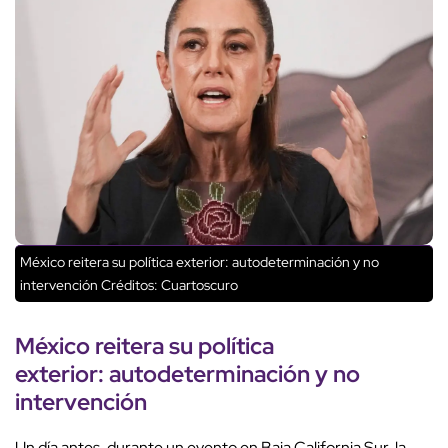
México reitera su política exterior: autodeterminación y no
intervención
Créditos: Cuartoscuro
México
reitera su
política
exterior
:
autodeterminación
y no
intervención
Un día antes, durante un evento en Baja California Sur, la