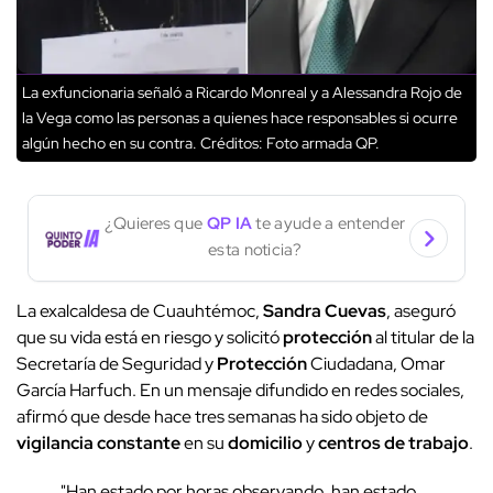
La exfuncionaria señaló a Ricardo Monreal y a Alessandra Rojo de
la Vega como las personas a quienes hace responsables si ocurre
algún hecho en su contra.
Créditos: Foto armada QP.
¿Quieres que
QP IA
te ayude a entender
esta noticia?
La exalcaldesa de Cuauhtémoc,
Sandra Cuevas
, aseguró
que su vida está en riesgo y solicitó
protección
al titular de la
Secretaría de Seguridad y
Protección
Ciudadana, Omar
García Harfuch. En un mensaje difundido en redes sociales,
afirmó que desde hace tres semanas ha sido objeto de
vigilancia constante
en su
domicilio
y
centros de trabajo
.
"Han estado por horas observando, han estado