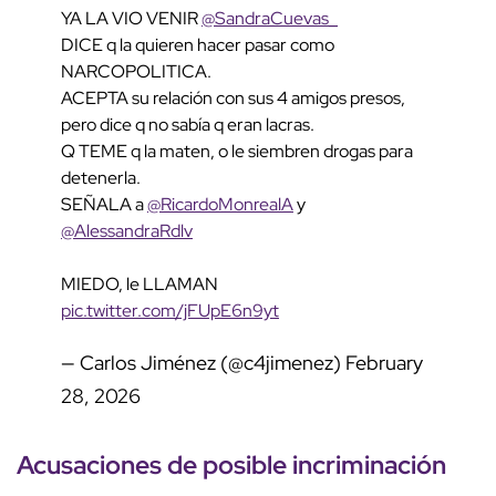
YA LA VIO VENIR
@SandraCuevas_
DICE q la quieren hacer pasar como
NARCOPOLITICA.
ACEPTA su relación con sus 4 amigos presos,
pero dice q no sabía q eran lacras.
Q TEME q la maten, o le siembren drogas para
detenerla.
SEÑALA a
@RicardoMonrealA
y
@AlessandraRdlv
MIEDO, le LLAMAN
pic.twitter.com/jFUpE6n9yt
— Carlos Jiménez (@c4jimenez)
February
28, 2026
Acusaciones de posible incriminación