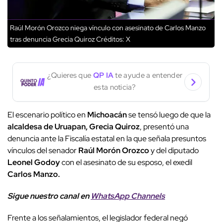
Raúl Morón Orozco niega vínculo con asesinato de Carlos Manzo
tras denuncia Grecia Quiroz
Créditos: X
¿Quieres que
QP IA
te ayude a entender
esta noticia?
El escenario político en
Michoacán
se tensó luego de que la
alcaldesa de
Uruapan, Grecia Quiroz
, presentó una
denuncia ante la Fiscalía estatal en la que señala presuntos
vínculos del senador
Raúl Morón Orozco
y del diputado
Leonel Godoy
con el asesinato de su esposo, el exedil
Carlos Manzo.
Sigue nuestro canal en
WhatsApp Channels
Frente a los señalamientos, el legislador federal negó