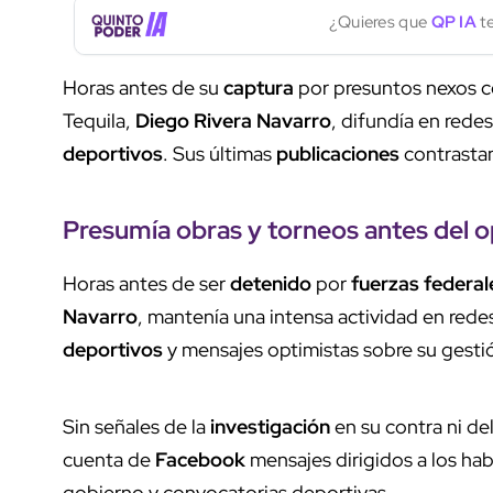
¿Quieres que
QP IA
te
Horas antes de su
captura
por presuntos nexos c
Tequila,
Diego Rivera Navarro
, difundía en rede
deportivos
. Sus últimas
publicaciones
contrasta
Presumía
obras
y torneos antes del
o
Horas antes de ser
detenido
por
fuerzas federal
Navarro
, mantenía una intensa actividad en red
deportivos
y mensajes optimistas sobre su gesti
Sin señales de la
investigación
en su contra ni de
cuenta de
Facebook
mensajes dirigidos a los ha
gobierno y convocatorias deportivas.