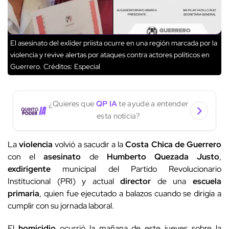
El asesinato del exlíder priista ocurre en una región marcada por la
violencia y revive alertas por ataques contra actores políticos en
Guerrero.
Créditos: Especial
¿Quieres que
QP IA
te ayude a entender
esta noticia?
La
violencia
volvió a sacudir a la
Costa Chica de Guerrero
con el
asesinato
de
Humberto Quezada Justo
,
exdirigente
municipal del Partido Revolucionario
Institucional (PRI) y actual
director
de una
escuela
primaria
, quien fue ejecutado a balazos cuando se dirigía a
cumplir con su jornada laboral.
El
homicidio
ocurrió la mañana de este jueves sobre la