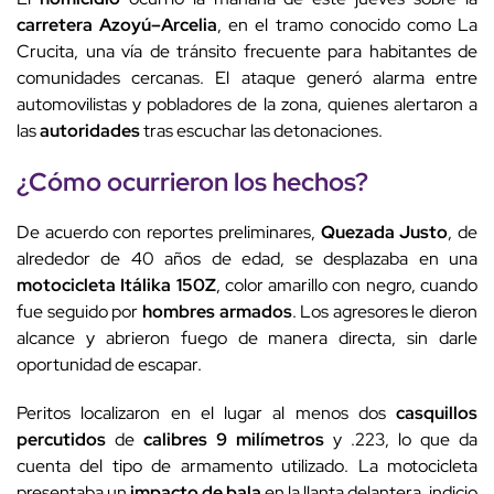
carretera Azoyú–Arcelia
, en el tramo conocido como La
Crucita, una vía de tránsito frecuente para habitantes de
comunidades cercanas. El ataque generó alarma entre
automovilistas y pobladores de la zona, quienes alertaron a
las
autoridades
tras escuchar las detonaciones.
¿Cómo ocurrieron los hechos?
De acuerdo con reportes preliminares,
Quezada Justo
, de
alrededor de 40 años de edad, se desplazaba en una
motocicleta Itálika 150Z
, color amarillo con negro, cuando
fue seguido por
hombres armados
. Los agresores le dieron
alcance y abrieron fuego de manera directa, sin darle
oportunidad de escapar.
Peritos localizaron en el lugar al menos dos
casquillos
percutidos
de
calibres 9 milímetros
y .223, lo que da
cuenta del tipo de armamento utilizado. La motocicleta
presentaba un
impacto de bala
en la llanta delantera, indicio