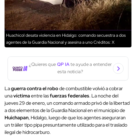
Huachicol desata violencia en Hidalgo: comando secuestra a dos
agentes de la Guardia Nacional y asesina a uno
Créditos: X
¿Quieres que
QP IA
te ayude a entender
esta noticia?
La
guerra contra el robo
de combustible volvió a cobrar
una
víctima
entre las
fuerzas federales
. La noche del
jueves 29 de enero, un comando armado privó de la libertad
a dos elementos de la Guardia Nacional en el municipio de
Huichapan
, Hidalgo, luego de que los agentes aseguraran
un tráiler tipo pipa presuntamente utilizado para el traslado
ilegal de hidrocarburo.