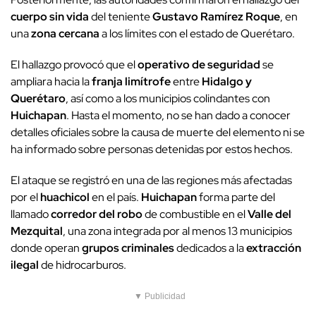
cuerpo sin vida
del teniente
Gustavo Ramírez Roque
, en
una
zona cercana
a los límites con el estado de Querétaro.
El hallazgo provocó que el
operativo de seguridad
se
ampliara hacia la
franja limítrofe
entre
Hidalgo y
Querétaro
, así como a los municipios colindantes con
Huichapan
. Hasta el momento, no se han dado a conocer
detalles oficiales sobre la causa de muerte del elemento ni se
ha informado sobre personas detenidas por estos hechos.
El ataque se registró en una de las regiones más afectadas
por el
huachicol
en el país.
Huichapan
forma parte del
llamado
corredor del robo
de combustible en el
Valle del
Mezquital
, una zona integrada por al menos 13 municipios
donde operan
grupos criminales
dedicados a la
extracción
ilegal
de hidrocarburos.
▼ Publicidad