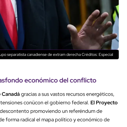
rupo separatista canadiense de extram derecha
Créditos: Especial
trasfondo económico del conflicto
e Canadá
gracias a sus vastos recursos energéticos,
tensiones conücon el gobierno federal.
El Proyecto
e descontento promoviendo un referéndum de
de forma radical el mapa político y económico de