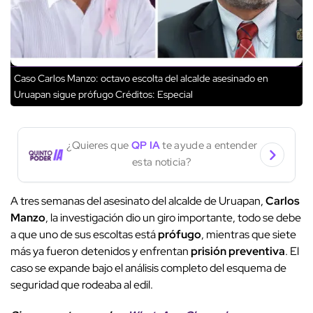
Caso Carlos Manzo: octavo escolta del alcalde asesinado en
Uruapan sigue prófugo
Créditos: Especial
¿Quieres que
QP IA
te ayude a entender
esta noticia?
A tres semanas del asesinato del alcalde de Uruapan,
Carlos
Manzo
, la investigación dio un giro importante, todo se debe
a que uno de sus escoltas está
prófugo
, mientras que siete
más ya fueron detenidos y enfrentan
prisión preventiva
. El
caso se expande bajo el análisis completo del esquema de
seguridad que rodeaba al edil.