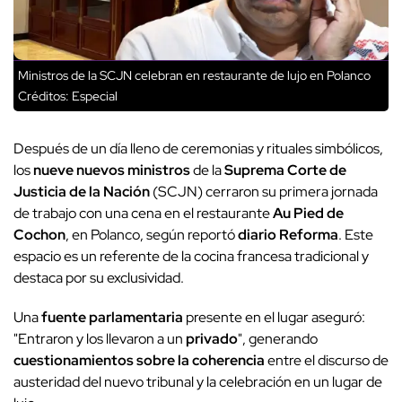
Ministros de la SCJN celebran en restaurante de lujo en Polanco
Créditos: Especial
Después de un día lleno de ceremonias y rituales simbólicos,
los
nueve nuevos ministros
de la
Suprema Corte de
Justicia de la Nación
(SCJN) cerraron su primera jornada
de trabajo con una cena en el restaurante
Au Pied de
Cochon
, en Polanco, según reportó
diario Reforma
. Este
espacio es un referente de la cocina francesa tradicional y
destaca por su exclusividad.
Una
fuente parlamentaria
presente en el lugar aseguró:
"Entraron y los llevaron a un
privado
", generando
cuestionamientos sobre la coherencia
entre el discurso de
austeridad del nuevo tribunal y la celebración en un lugar de