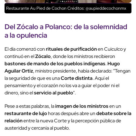
Restaurante Au Pied de Cochon
Créditos: @aupieddecochonmx
Del
Zócalo
a Polanco: de la solemnidad
a la opulencia
El día comenzó con
rituales de purificación
en Cuiculco y
continuó en el
Zócalo
, donde los ministros recibieron
bastones de mando de los pueblos indígenas
.
Hugo
Aguilar Ortiz
, ministro presidente, había declarado: "Tengan
la seguridad de que es una
Corte distinta
. Aquí el
pensamiento y el corazón no los va a guiar el poder ni el
dinero, sino el
servicio al pueblo
".
Pese a estas palabras, la
imagen de los ministros
en un
restaurante de lujo
horas después abre un
debate sobre la
relación
entre la nueva Corte y la percepción pública de
austeridad y cercanía al pueblo.