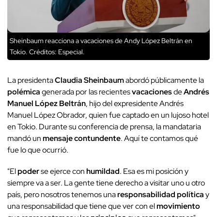
Sheinbaum reacciona a vacaciones de Andy López Beltrán en
Tokio.
Créditos: Especial.
La presidenta
Claudia Sheinbaum
abordó públicamente la
polémica
generada por las recientes
vacaciones
de
Andrés
Manuel López Beltrán
, hijo del expresidente Andrés
Manuel López Obrador, quien fue captado en un lujoso hotel
en Tokio. Durante su conferencia de prensa, la mandataria
mandó un
mensaje contundente
. Aquí te contamos qué
fue lo que ocurrió.
"El
poder
se ejerce con
humildad
. Esa es mi posición y
siempre va a ser. La gente tiene derecho a visitar uno u otro
país, pero nosotros tenemos una
responsabilidad política
y
una responsabilidad que tiene que ver con el
movimiento