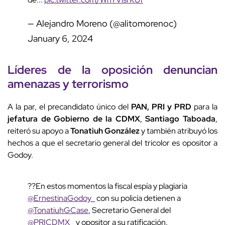
— Alejandro Moreno (@alitomorenoc)
January 6, 2024
Líderes de la oposición denuncian
amenazas y terrorismo
A la par, el precandidato único del
PAN, PRI y PRD
para la
jefatura de Gobierno de la CDMX
,
Santiago Taboada
,
reiteró su apoyo a
Tonatiuh González
y también atribuyó los
hechos a que el secretario general del tricolor es opositor a
Godoy.
??En estos momentos la fiscal espía y plagiaria
@ErnestinaGodoy_
con su policía detienen a
@TonatiuhGCase
, Secretario General del
@PRICDMX_
y opositor a su ratificación.