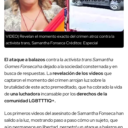
VIDEO| Revelan el momento exacto del crimen atroz contra la
activista trans, Samantha Fonseca
Créditos: Especial
El ataque a balazos
contra la
activista trans Samantha
Gomes Fonseca
ha dejado a la sociedad consternada y en
busca de respuestas. La
revelación de los videos
que
captaron el momento del crimen arrojan luz sobre la
brutalidad de este acto premeditado, que ha cobrado la vida
de
una luchadora
incansable por los
derechos de la
comunidad LGBTTTIQ+.
Los primeros videos del asesinato de Samantha Fonseca han
salido a la luz, mostrando paso a paso cómo un sujeto, que
aún permanece en libertad, perpetró un ataque a balazos en