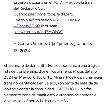
Esperó a q pasara en el
@DiDi_Mexico
q la traía
del Reclusorio Sur.
Cuando pasó por el tope, le disparó.
Luego huyó corriendo.
@SSC_CDMX
y
@FiscaliaCDMX
lo buscan.
pic.twitter.com/Hzi3zYOkOC
— Carlos Jiménez (@c4jimenez)
January
16, 2024
El asesinato de Samantha Fonseca se suma a una trágica
lista de transfeminicidios en los primeros 14 días del año
2024 en México. Gaby Ortiz, Miriam Ríos Ríos, y una mujer
trans no identificada en Jalisco, son parte de esta ola de
violencia contra la comunidad LGBTTTIQ+. La cifra
alarmante pone de manifiesto la urgencia de abordar la
violencia de género y la discriminación.