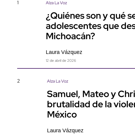
1
Alza La Voz
¿Quiénes son y qué se
adolescentes que de
Michoacán?
Laura Vázquez
12 de abril de 2026
2
Alza La Voz
Samuel, Mateo y Chris
brutalidad de la viole
México
Laura Vázquez