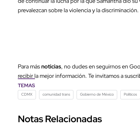
de continuar la lucha por la que Samantha dio su v
prevalezcan sobre la violencia y la discriminación.
Para más
noticias
, no dudes en seguirnos en Goo
recibir la mejor información. Te invitamos a suscri
TEMAS
CDMX
comunidad trans
Gobierno de México
Políticos
Notas Relacionadas