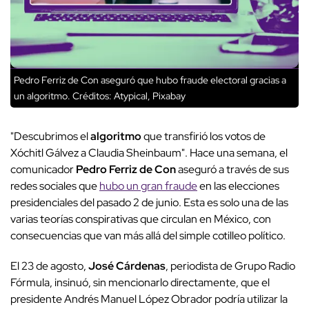
Pedro Ferriz de Con aseguró que hubo fraude electoral gracias a
un algoritmo.
Créditos: Atypical, Pixabay
"Descubrimos el
algoritmo
que transfirió los votos de
Xóchitl Gálvez a Claudia Sheinbaum". Hace una semana, el
comunicador
Pedro Ferriz de Con
aseguró a través de sus
redes sociales que
hubo un gran fraude
en las elecciones
presidenciales del pasado 2 de junio. Esta es solo una de las
varias teorías conspirativas que circulan en México, con
consecuencias que van más allá del simple cotilleo político.
El 23 de agosto,
José Cárdenas
, periodista de Grupo Radio
Fórmula, insinuó, sin mencionarlo directamente, que el
presidente Andrés Manuel López Obrador podría utilizar la