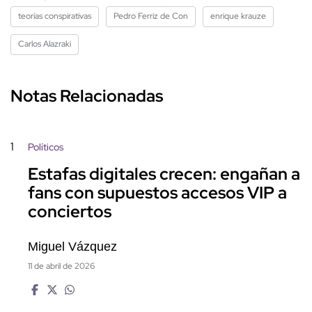
teorías conspirativas
Pedro Ferriz de Con
enrique krauze
Carlos Alazraki
Notas Relacionadas
1
Políticos
Estafas digitales crecen: engañan a
fans con supuestos accesos VIP a
conciertos
Miguel Vázquez
11 de abril de 2026