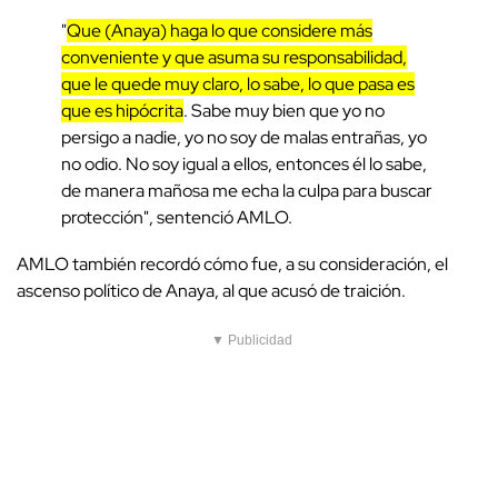
"
Que (Anaya) haga lo que considere más
conveniente y que asuma su responsabilidad,
que le quede muy claro, lo sabe, lo que pasa es
que es hipócrita
. Sabe muy bien que yo no
persigo a nadie, yo no soy de malas entrañas, yo
no odio. No soy igual a ellos, entonces él lo sabe,
de manera mañosa me echa la culpa para buscar
protección", sentenció AMLO.
AMLO también recordó cómo fue, a su consideración, el
ascenso político de Anaya, al que acusó de traición.
▼ Publicidad