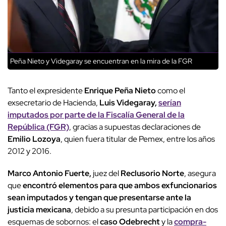
Peña Nieto y Videgaray se encuentran en la mira de la FGR
Tanto el expresidente
Enrique Peña Nieto
como el
exsecretario de Hacienda,
Luis Videgaray,
serían
imputados por parte de la Fiscalía General de la
República (FGR)
, gracias a supuestas declaraciones de
Emilio Lozoya
, quien fuera titular de Pemex, entre los años
2012 y 2016.
Marco Antonio Fuerte,
juez del
Reclusorio Norte
, asegura
que
encontró elementos para que ambos exfuncionarios
sean imputados y tengan que presentarse ante la
justicia mexicana
, debido a su presunta participación en dos
esquemas de sobornos: el
caso Odebrecht
y la
compra-