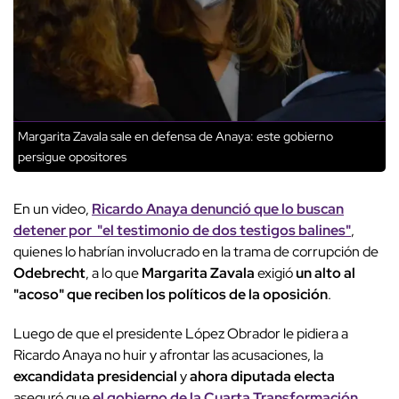
Margarita Zavala sale en defensa de Anaya: este gobierno
persigue opositores
En un video,
Ricardo Anaya denunció que lo buscan
detener por "el testimonio de dos testigos balines"
,
quienes lo habrían involucrado en la trama de corrupción de
Odebrecht
, a lo que
Margarita Zavala
exigió
un alto al
"acoso" que reciben los políticos de la oposición
.
Luego de que el presidente López Obrador le pidiera a
Ricardo Anaya no huir y afrontar las acusaciones, la
excandidata presidencial
y
ahora diputada electa
aseguró que
el gobierno de la Cuarta Transformación