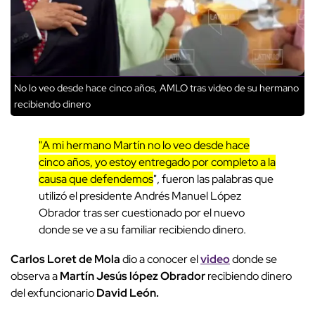
No lo veo desde hace cinco años, AMLO tras video de su hermano
recibiendo dinero
"A mi hermano Martín no lo veo desde hace
cinco años, yo estoy entregado por completo a la
causa que defendemos
", fueron las palabras que
utilizó el presidente Andrés Manuel López
Obrador tras ser cuestionado por el nuevo
donde se ve a su familiar recibiendo dinero.
Carlos Loret de Mola
dio a conocer el
video
donde se
observa a
Martín Jesús lópez Obrador
recibiendo dinero
del exfuncionario
David León.