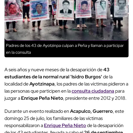
Padres de los 43 de Ayotzinpa culpan a Peña y llaman a participar
en la consulta
A seis años y nueve meses de la desaparición de
43
estudiantes de la normal rural 'Isidro Burgos'
de la
localidad de
Ayotzinapa
, los padres de las víctimas pidieron a
las personas que participen en la
consulta ciudadana
para
juzgar a
Enrique Peña Nieto
, presidente entre 2012 y 2018.
Durante un evento realizado en
Acapulco, Guerrero
, este
domingo 25 de julio, los familiares de las víctimas
responsabilizaron a
Enrique Peña Nieto
de la desaparición
de los 43 estudiantes, llevada a cabo el
26 de septiembre