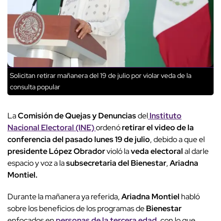
Solicitan retirar mañanera del 19 de julio por violar veda de la
consulta popular
La
Comisión de Quejas y Denuncias
del
Instituto
Nacional Electoral (INE)
ordenó
retirar el video de la
conferencia del pasado lunes 19 de julio
, debido a que el
presidente López Obrador
violó la
veda electoral
al darle
espacio y voz a la
subsecretaria del Bienestar
,
Ariadna
Montiel.
Durante la mañanera ya referida,
Ariadna Montiel
habló
sobre los beneficios de los programas de
Bienestar
enfocados en
personas de la tercera edad
, con lo que