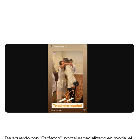
De acuerdo con "Farfetch", portal especializado en moda, el