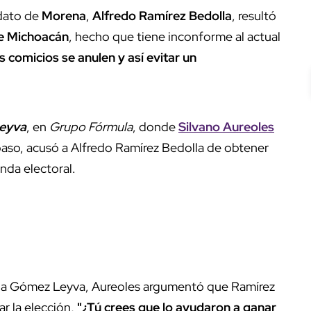
idato de
Morena
,
Alfredo Ramírez Bedolla
, resultó
e Michoacán
, hecho que tiene inconforme al actual
s comicios se anulen y así evitar un
eyva
, en
Grupo Fórmula
, donde
Silvano Aureoles
paso, acusó a Alfredo Ramírez Bedolla de obtener
nda electoral.
ó a Gómez Leyva, Aureoles argumentó que Ramírez
r la elección,
"¿Tú crees que lo ayudaron a ganar