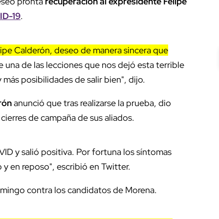
seó pronta
recuperación al expresidente Felipe
ID-19
.
elipe Calderón, deseo de manera sincera que
 una de las lecciones que nos dejó esta terrible
más posibilidades de salir bien", dijo.
rón
anunció que tras realizarse la prueba, dio
os cierres de campaña de sus aliados.
 y salió positiva. Por fortuna los síntomas
 y en reposo", escribió en Twitter.
 domingo contra los candidatos de Morena.