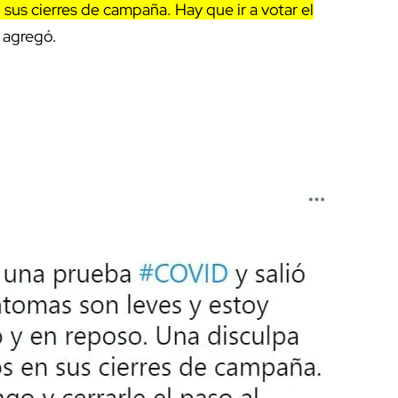
us cierres de campaña. Hay que ir a votar el
, agregó.