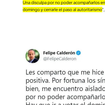
Una disculpa por no poder acompañarlos en s
domingo y cerrarle el paso al autoritarismo
"