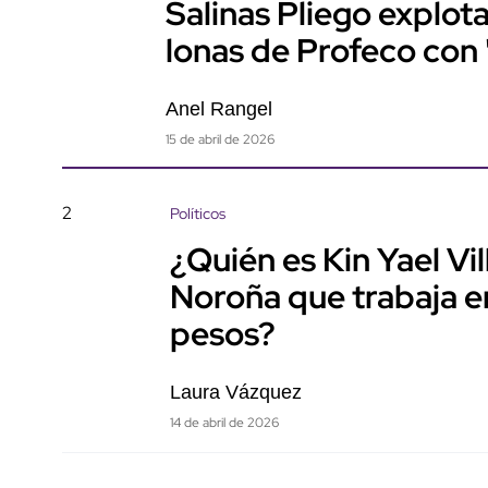
Salinas Pliego explo
lonas de Profeco con
Anel Rangel
15 de abril de 2026
2
Políticos
¿Quién es Kin Yael Vi
Noroña que trabaja e
pesos?
Laura Vázquez
14 de abril de 2026