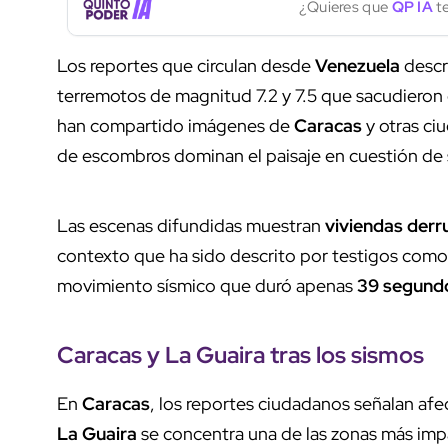
¿Quieres que
QP IA
te
Los reportes que circulan desde
Venezuela
descr
terremotos de magnitud 7.2 y 7.5 que sacudieron e
han compartido imágenes de
Caracas
y otras ci
de escombros dominan el paisaje en cuestión de
Las escenas difundidas muestran
viviendas der
contexto que ha sido descrito por testigos com
movimiento sísmico que duró apenas
39 segund
Caracas
y
La Guaira
tras los sismos
En
Caracas
, los reportes ciudadanos señalan afe
La Guaira
se concentra una de las zonas más im