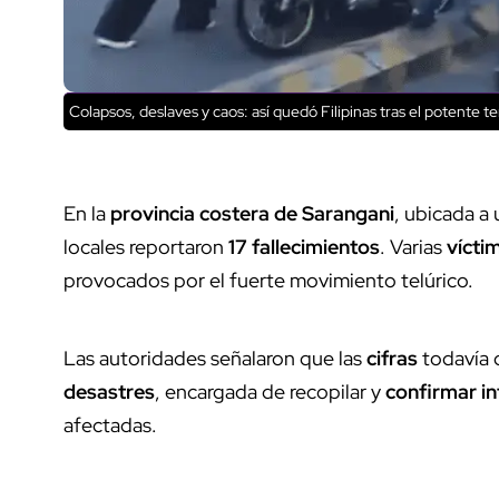
Colapsos, deslaves y caos: así quedó Filipinas tras el potente t
En la
provincia costera de Sarangani
, ubicada a
locales reportaron
17 fallecimientos
. Varias
vícti
provocados por el fuerte movimiento telúrico.
Las autoridades señalaron que las
cifras
todavía d
desastres
, encargada de recopilar y
confirmar i
afectadas.