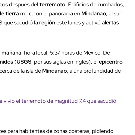
utos después del
terremoto
. Edificios derrumbados,
e tierra
marcaron el panorama en
Mindanao
, al sur
.8 que sacudió la
región
este lunes y activó
alertas
a mañana
, hora local, 5:37 horas de México. De
Unidos
(
USGS
, por sus siglas en inglés), el
epicentro
 cerca de la isla de
Mindanao
, a una profundidad de
e vivió el terremoto de magnitud 7.4 que sacudió
tes para habitantes de zonas costeras, pidiendo