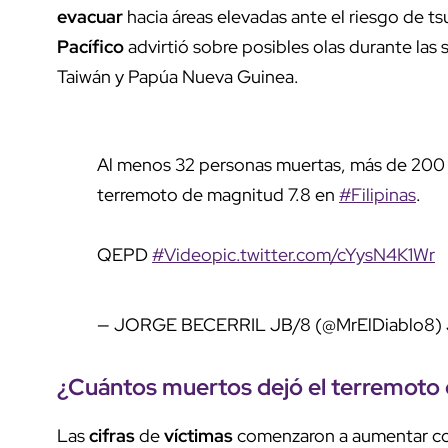
evacuar
hacia áreas elevadas ante el riesgo de ts
Pacífico
advirtió sobre posibles olas durante las s
Taiwán y Papúa Nueva Guinea.
Al menos 32 personas muertas, más de 200 he
terremoto de magnitud 7.8 en
#Filipinas
.
QEPD
#Video
pic.twitter.com/cYysN4K1Wr
— JORGE BECERRIL JB/8 (@MrElDiablo8)
¿Cuántos muertos dejó el
terremoto
Las
cifras
de
víctimas
comenzaron a aumentar co