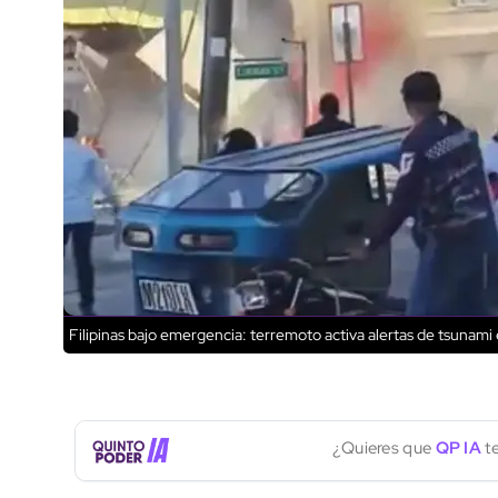
Filipinas bajo emergencia: terremoto activa alertas de tsunami 
¿Quieres que
QP IA
te