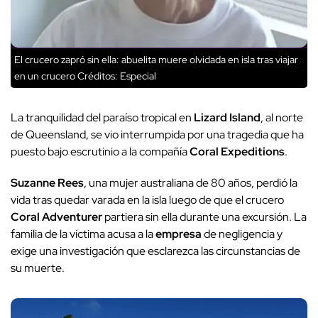
El crucero zapró sin ella: abuelita muere olvidada en isla tras viajar
en un crucero
Créditos: Especial
La tranquilidad del paraíso tropical en
Lizard Island
, al norte
de Queensland, se vio interrumpida por una tragedia que ha
puesto bajo escrutinio a la compañía
Coral Expeditions
.
Suzanne Rees
, una mujer australiana de 80 años, perdió la
vida tras quedar varada en la isla luego de que el crucero
Coral Adventurer
partiera sin ella durante una excursión. La
familia de la víctima acusa a la
empresa
de negligencia y
exige una investigación que esclarezca las circunstancias de
su muerte.