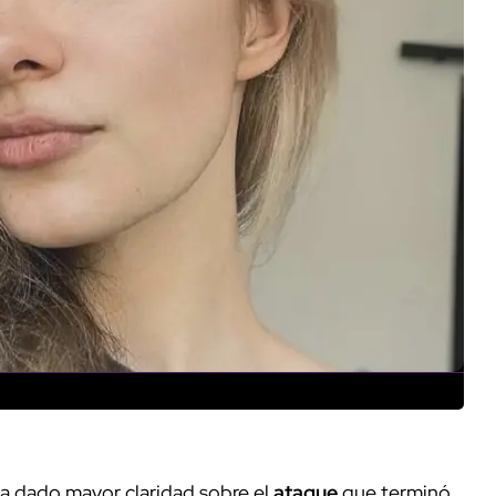
a dado mayor claridad sobre el
ataque
que terminó