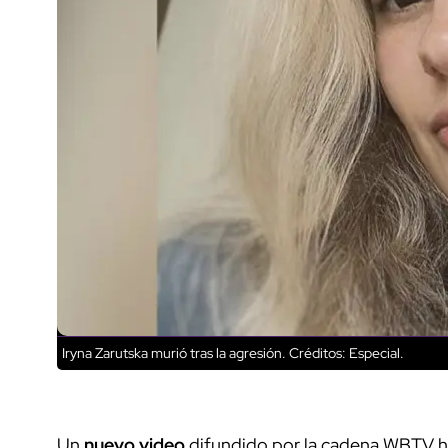
Iryna Zarutska murió tras la agresión.
Créditos: Especial.
Un
nuevo video
difundido por la cadena WBTV h