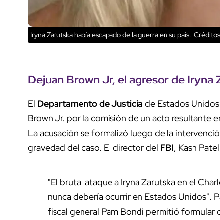
Iryna Zarutska había escapado de la guerra en su país.
Créditos:
Dejuan Brown Jr
, el
agresor
de
Iryna 
El
Departamento de Justicia
de Estados Unidos
Brown Jr. por la comisión de un acto resultante 
La acusación se formalizó luego de la intervenci
gravedad del caso. El director del
FBI
, Kash Patel
"El brutal ataque a Iryna Zarutska en el Cha
nunca debería ocurrir en Estados Unidos". P
fiscal general Pam Bondi permitió formular 